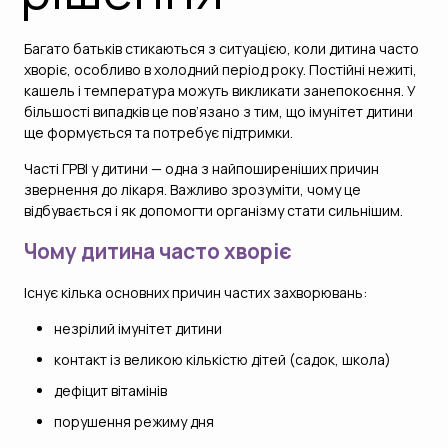
Багато батьків стикаються з ситуацією, коли дитина часто
хворіє, особливо в холодний період року. Постійні нежиті,
кашель і температура можуть викликати занепокоєння. У
більшості випадків це пов’язано з тим, що імунітет дитини
ще формується та потребує підтримки.
Часті ГРВІ у дитини — одна з найпоширеніших причин
звернення до лікаря. Важливо зрозуміти, чому це
відбувається і як допомогти організму стати сильнішим.
Чому дитина часто хворіє
Існує кілька основних причин частих захворювань:
незрілий імунітет дитини
контакт із великою кількістю дітей (садок, школа)
дефіцит вітамінів
порушення режиму дня