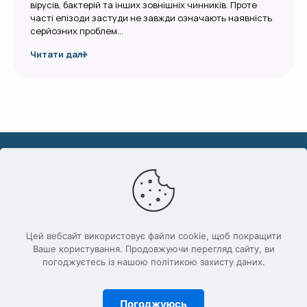
вірусів, бактерій та інших зовнішніх чинників. Проте
часті епізоди застуди не завжди означають наявність
серйозних проблем…
Читати далі
Часті хвороби
Що нового
Цей вебсайт використовує файли cookie, щоб покращити
Ваше користування. Продовжуючи перегляд сайту, ви
Блог
погоджуєтесь із нашою політикою захисту даних.
Контакти
info@ridshe-hvority.com.ua
Погоджуюсь