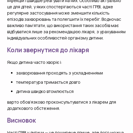
інфекцій і швидше реагувати на них. Особливо актуально
це для дітей, у яких спостерігаються часті ГРВІ, адже
регулярне застосування може зменшити кількість
епізодів захворювань та полегшити їх перебіг. Водночас
важливо пам’ятати, що використання таких засобів має
відбуватися лише за рекомендацією лікаря, з урахуванням
індивідуальних особливостей організму дитини.
Коли звернутися до лікаря
Якщо дитина часто хворіє і:
захворювання проходять з ускладненнями
температура тримається довго
дитина швидко втомлюється
варто обов’язково проконсультуватися з лікарем для
додаткового обстеження.
Висновок
Часті ГРВІ у дитини — це поширене явище, але його можна