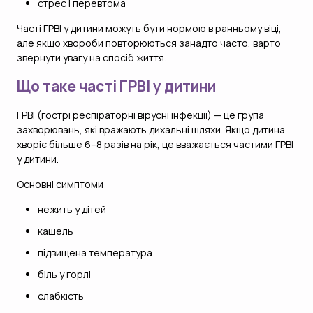
стрес і перевтома
Часті ГРВІ у дитини можуть бути нормою в ранньому віці,
але якщо хвороби повторюються занадто часто, варто
звернути увагу на спосіб життя.
Що таке часті ГРВІ у дитини
ГРВІ (гострі респіраторні вірусні інфекції) — це група
захворювань, які вражають дихальні шляхи. Якщо дитина
хворіє більше 6–8 разів на рік, це вважається частими ГРВІ
у дитини.
Основні симптоми:
нежить у дітей
кашель
підвищена температура
біль у горлі
слабкість