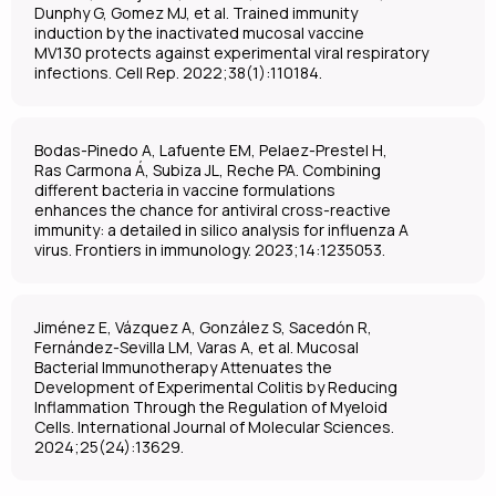
Dunphy G, Gomez MJ, et al. Trained immunity
induction by the inactivated mucosal vaccine
MV130 protects against experimental viral respiratory
infections. Cell Rep. 2022;38(1):110184.
Bodas-Pinedo A, Lafuente EM, Pelaez-Prestel H,
Ras Carmona Á, Subiza JL, Reche PA. Combining
different bacteria in vaccine formulations
enhances the chance for antiviral cross-reactive
immunity: a detailed in silico analysis for influenza A
virus. Frontiers in immunology. 2023;14:1235053.
Jiménez E, Vázquez A, González S, Sacedón R,
Fernández-Sevilla LM, Varas A, et al. Mucosal
Bacterial Immunotherapy Attenuates the
Development of Experimental Colitis by Reducing
Inflammation Through the Regulation of Myeloid
Cells. International Journal of Molecular Sciences.
2024;25(24):13629.