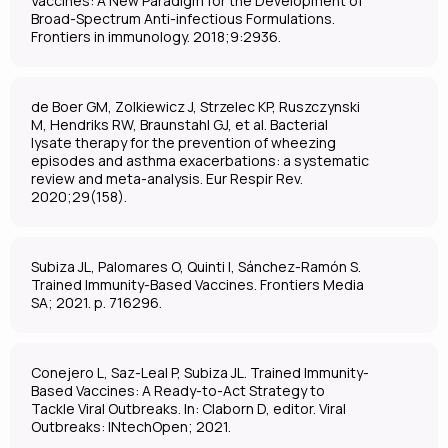
Vaccines: A New Paradigm for the Development of
Broad-Spectrum Anti-infectious Formulations.
Frontiers in immunology. 2018;9:2936.
de Boer GM, Zolkiewicz J, Strzelec KP, Ruszczynski
M, Hendriks RW, Braunstahl GJ, et al. Bacterial
lysate therapy for the prevention of wheezing
episodes and asthma exacerbations: a systematic
review and meta-analysis. Eur Respir Rev.
2020;29(158).
Subiza JL, Palomares O, Quinti I, Sánchez-Ramón S.
Trained Immunity-Based Vaccines. Frontiers Media
SA; 2021. p. 716296.
Conejero L, Saz-Leal P, Subiza JL. Trained Immunity-
Based Vaccines: A Ready-to-Act Strategy to
Tackle Viral Outbreaks. In: Claborn D, editor. Viral
Outbreaks: INtechOpen; 2021.