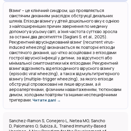
Візинг – це клінічний синдром, що проявляється
свистячим диханням унаслідок обструкції дихальних
шляхів. Епізоди візингу у дітей дошкільного віку є однією
з найпоширеніших причин звернення по медичну
допомогу в усьому світі, а їхня частота суттєво зросла
за останні два десятиліття (Saglani S. et al., 2025).
Рекурентний вірусіндукований візинг (recurrent virus-
induced wheezing) визначається як повторні епізоди
свистячого дихання, що чітко асоційовані з епізодами
гострої вірусної інфекції у дитини, за відсутності або
мінімальної симптоматики між епізодами. Рекурентний
візинг відрізняють від епізодичного вірусного візингу
(episodic viral wheezing), а також від мультитригерного
візингу (multiple-trigger wheezing), за якого епізоди
обструкції спровоковані не лише вірусами, а й
аероалергенами, фізичним навантаженням, тютюновим
димом, холодним повітрям та іншими неспецифічними
тригерами.
Читати далі →
Sanchez-Ramon S, Conejero L, Netea MG, Sancho
D, Palomares O, Subiza JL. Trained Immunity-Based