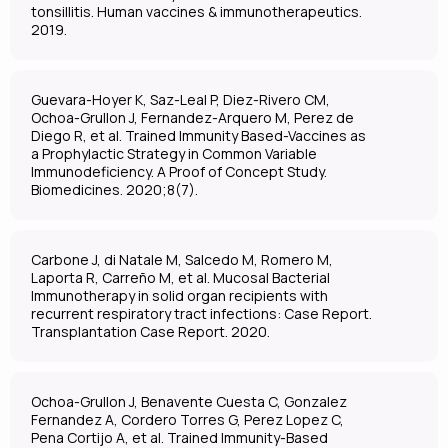
tonsillitis. Human vaccines & immunotherapeutics.
2019.
Guevara-Hoyer K, Saz-Leal P, Diez-Rivero CM,
Ochoa-Grullon J, Fernandez-Arquero M, Perez de
Diego R, et al. Trained Immunity Based-Vaccines as
a Prophylactic Strategy in Common Variable
Immunodeficiency. A Proof of Concept Study.
Biomedicines. 2020;8(7).
Carbone J, di Natale M, Salcedo M, Romero M,
Laporta R, Carreño M, et al. Mucosal Bacterial
Immunotherapy in solid organ recipients with
recurrent respiratory tract infections: Case Report.
Transplantation Case Report. 2020.
Ochoa-Grullon J, Benavente Cuesta C, Gonzalez
Fernandez A, Cordero Torres G, Perez Lopez C,
Pena Cortijo A, et al. Trained Immunity-Based