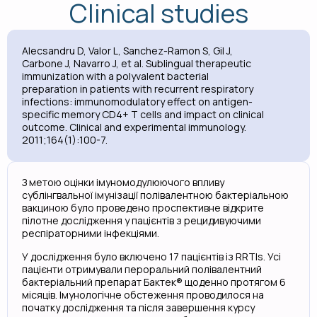
Clinical studies
Alecsandru D, Valor L, Sanchez-Ramon S, Gil J,
Carbone J, Navarro J, et al. Sublingual therapeutic
immunization with a polyvalent bacterial
preparation in patients with recurrent respiratory
infections: immunomodulatory effect on antigen-
specific memory CD4+ T cells and impact on clinical
outcome. Clinical and experimental immunology.
2011;164(1):100-7.
З метою оцінки імуномодулюючого впливу
сублінгвальної імунізації полівалентною бактеріальною
вакциною було проведено проспективне відкрите
пілотне дослідження у пацієнтів з рецидивуючими
респіраторними інфекціями.
У дослідження було включено 17 пацієнтів із RRTIs. Усі
пацієнти отримували пероральний полівалентний
бактеріальний препарат Бактек® щоденно протягом 6
місяців. Імунологічне обстеження проводилося на
початку дослідження та після завершення курсу