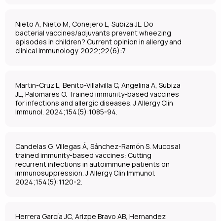
Nieto A, Nieto M, Conejero L, Subiza JL. Do
bacterial vaccines/adjuvants prevent wheezing
episodes in children? Current opinion in allergy and
clinical immunology. 2022;22(6):7.
Martin-Cruz L, Benito-Villalvilla C, Angelina A, Subiza
JL, Palomares O. Trained immunity-based vaccines
for infections and allergic diseases. J Allergy Clin
Immunol. 2024;154(5):1085-94.
Candelas G, Villegas Á, Sánchez-Ramón S. Mucosal
trained immunity-based vaccines: Cutting
recurrent infections in autoimmune patients on
immunosuppression. J Allergy Clin Immunol.
2024;154(5):1120-2.
Herrera García JC, Arizpe Bravo AB, Hernandez