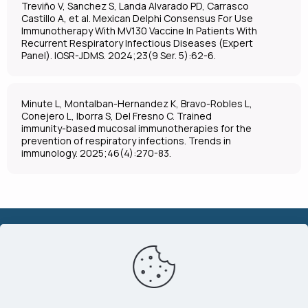
Treviño V, Sanchez S, Landa Alvarado PD, Carrasco
Castillo A, et al. Mexican Delphi Consensus For Use
Immunotherapy With MV130 Vaccine In Patients With
Recurrent Respiratory Infectious Diseases (Expert
Panel). IOSR-JDMS. 2024;23(9 Ser. 5):62-6.
Minute L, Montalban-Hernandez K, Bravo-Robles L,
Conejero L, Iborra S, Del Fresno C. Trained
immunity-based mucosal immunotherapies for the
prevention of respiratory infections. Trends in
immunology. 2025;46(4):270-83.
Часті хвороби
Що нового