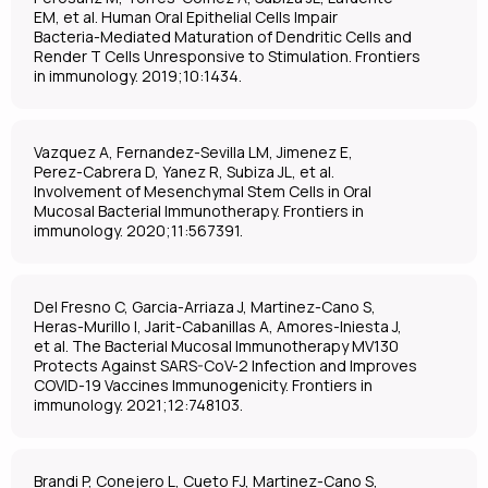
EM, et al. Human Oral Epithelial Cells Impair
Bacteria-Mediated Maturation of Dendritic Cells and
Render T Cells Unresponsive to Stimulation. Frontiers
in immunology. 2019;10:1434.
Vazquez A, Fernandez-Sevilla LM, Jimenez E,
Perez-Cabrera D, Yanez R, Subiza JL, et al.
Involvement of Mesenchymal Stem Cells in Oral
Mucosal Bacterial Immunotherapy. Frontiers in
immunology. 2020;11:567391.
Del Fresno C, Garcia-Arriaza J, Martinez-Cano S,
Heras-Murillo I, Jarit-Cabanillas A, Amores-Iniesta J,
et al. The Bacterial Mucosal Immunotherapy MV130
Protects Against SARS-CoV-2 Infection and Improves
COVID-19 Vaccines Immunogenicity. Frontiers in
immunology. 2021;12:748103.
Brandi P, Conejero L, Cueto FJ, Martinez-Cano S,