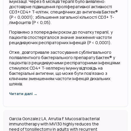
імунізації. Через 6 місяців терапії було виявлено:
достовірне підвищення проліферативної активності
CD3+CD4+ T-клітин, специфічних до антигенів Бактек®
(P < 0,0001); збільшення загальної кількості CD3+ T-
лімфоцитів (P < 0,05).
Порівняно з попереднім роком до початку терапії, у
пацієнтів спостерігалося значне зниження частоти
рецидивуючих респіраторних інфекцій (P < 0,0001).
Отже, довготривале застосування сублінгвального
полівалентного бактеріального препарату Бактек® у
пацієнтів із рецидивуючими респіраторними інфекціями
стимулює CD4+ T-хелперну імунну відповідь на
бактеріальні антигени, що може бути пов’язано з
клінічним зменшенням частоти інфекцій дихальних
шляхів.
Читати далі →
Garcia Gonzalez LA, Arrutia F. Mucosal bacterial
immunotherapy with MV130 highly reduces the
need of tonsillectomy in adults with recurrent