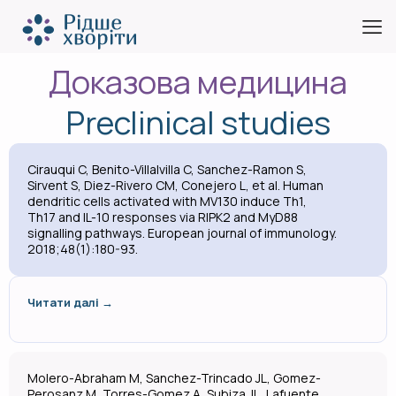
Доказова медицина
Preclinical studies
Cirauqui C, Benito-Villalvilla C, Sanchez-Ramon S,
Sirvent S, Diez-Rivero CM, Conejero L, et al. Human
dendritic cells activated with MV130 induce Th1,
Th17 and IL-10 responses via RIPK2 and MyD88
signalling pathways. European journal of immunology.
2018;48(1):180-93.
Читати далі →
Molero-Abraham M, Sanchez-Trincado JL, Gomez-
Perosanz M, Torres-Gomez A, Subiza JL, Lafuente