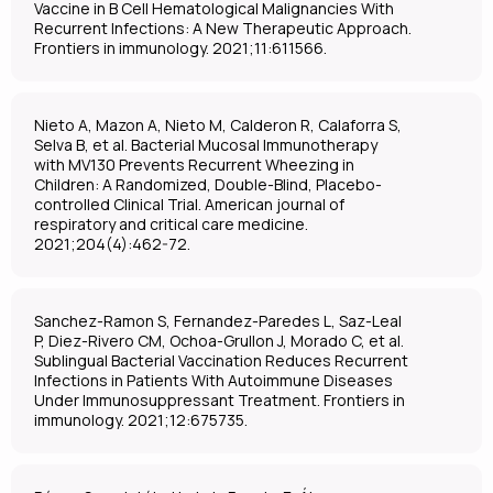
Vaccine in B Cell Hematological Malignancies With
Recurrent Infections: A New Therapeutic Approach.
Frontiers in immunology. 2021;11:611566.
Nieto A, Mazon A, Nieto M, Calderon R, Calaforra S,
Selva B, et al. Bacterial Mucosal Immunotherapy
with MV130 Prevents Recurrent Wheezing in
Children: A Randomized, Double-Blind, Placebo-
controlled Clinical Trial. American journal of
respiratory and critical care medicine.
2021;204(4):462-72.
Sanchez-Ramon S, Fernandez-Paredes L, Saz-Leal
P, Diez-Rivero CM, Ochoa-Grullon J, Morado C, et al.
Sublingual Bacterial Vaccination Reduces Recurrent
Infections in Patients With Autoimmune Diseases
Under Immunosuppressant Treatment. Frontiers in
immunology. 2021;12:675735.