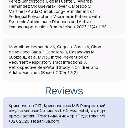
Pérez-Sancristóbal I, de la Fuente E, Álvarez-
Hernández MP, Guevara-Hoyer K, Morado C,
Martínez-Prada C, et al. Long-Term Benefit of
Perlingual Polybacterial Vaccines in Patients with
Systemic Autoimmune Diseases and Active
Immunosuppression. Biomedicines. 2023;11(4):1168.
Montalban-Hernandez K, Cogollo-Garcia A, Giron
de Velasco-Sada P, Caballero R, Casanovas M,
Subiza JL, et al. MV130 in the Prevention of
Recurrent Respiratory Tract Infections: A
Retrospective Real-World Study in Children and
Adults. Vaccines (Basel). 2024;12(2).
Reviews
Кривопустов С.П., Кривопустова М.В. Рекурентний
вірусіндукований візинг у дітей: сучасні підходи до
профілактики. Тематичний номер «Педіатрія» №1
(82), 2026. Health-ua.com